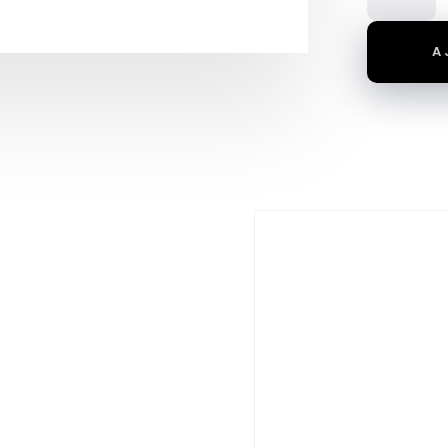
ARRÊT
DE
A
VOLET