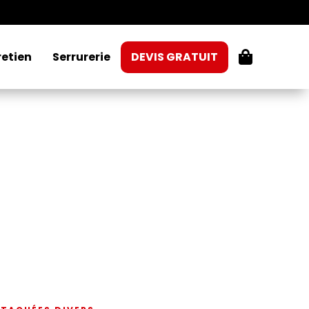
omicile
retien
Serrurerie
DEVIS GRATUIT
