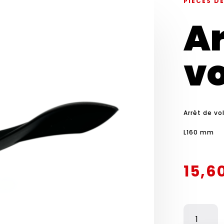
PIÈCES D
Ar
vo
Arrêt de vo
L160 mm
15,6
QUANTITÉ
DE