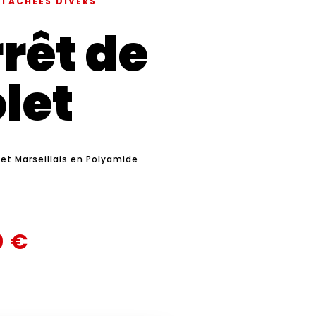
ÉTACHÉES DIVERS
rêt de
let
let Marseillais en Polyamide
0
€